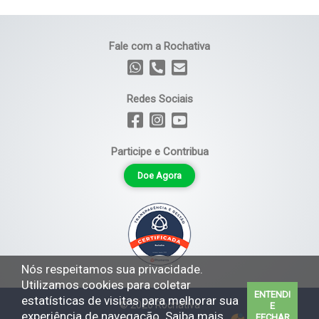
Fale com a Rochativa
Redes Sociais
Participe e Contribua
Doe Agora
Nós respeitamos sua privacidade.
Utilizamos cookies para coletar
ENTENDI
estatísticas de visitas para melhorar sua
© 2026 Rochativa
E
experiência de navegação. Saiba mais
FECHAR