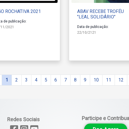
GO ROCHATIVA 2021
ABAV RECEBE TROFÉU
"LEAL SOLIDÁRIO"
ta de publicação:
Data de publicação:
/11/2021
22/10/2121
1
2
3
4
5
6
7
8
9
10
11
12
Participe e Contribu
Redes Sociais